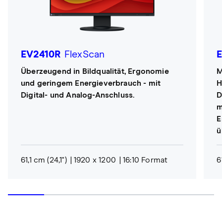
EV2410R
FlexScan
Überzeugend in Bildqualität, Ergonomie
M
und geringem Energieverbrauch - mit
H
Digital- und Analog-Anschluss.
D
m
E
ü
61,1 cm (24,1")
1920 x 1200
16:10 Format
6