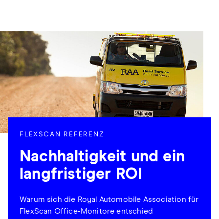
FLEXSCAN REFERENZ
Nachhaltigkeit und ein
langfristiger ROI
Warum sich die Royal Automobile Association für
FlexScan Office-Monitore entschied