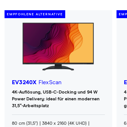
EMPFOHLENE ALTERNATIVE
EMP
EV3240X
FlexScan
4K-Auflösung, USB-C-Docking und 94 W
4
Power Delivery: ideal für einen modernen
P
31,5"-Arbeitsplatz
g
80 cm (31,5")
3840 x 2160 (4K UHD)
6