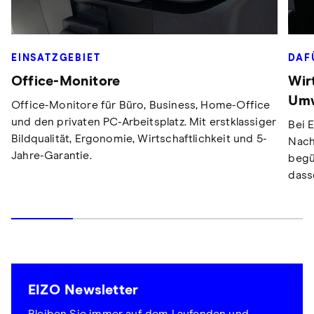
EINSATZGEBIET
DAF
Office-Monitore
Wirt
Umw
Office-Monitore für Büro, Business, Home-Office
und den privaten PC-Arbeitsplatz. Mit erstklassiger
Bei 
Bildqualität, Ergonomie, Wirtschaftlichkeit und 5-
Nach
Jahre-Garantie.
begü
dass
EIZO Newsletter
Bleiben Sie immer auf dem Laufenden und