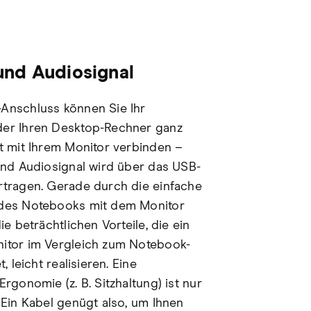
und Audiosignal
Ladefunk
Anschluss können Sie Ihr
Der Monitor lä
er Ihren Desktop-Rechner ganz
und Notebooks
t mit Ihrem Monitor verbinden –
Stromversorgun
und Audiosignal wird über das USB-
mehr Platz auf
tragen. Gerade durch die einfache
zusätzliches Re
des Notebooks mit dem Monitor
Vergessen Sie 
ie beträchtlichen Vorteile, die ein
Ihres Noteboo
itor im Vergleich zum Notebook-
mehr Freiheit un
, leicht realisieren. Eine
rgonomie (z. B. Sitzhaltung) ist nur
 Ein Kabel genügt also, um Ihnen