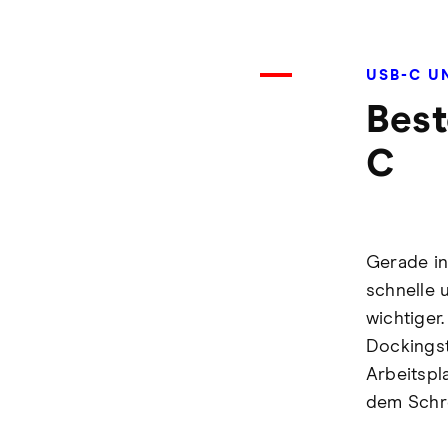
USB-C U
Best
C
Gerade in
schnelle 
wichtiger
Dockingst
Arbeitspl
dem Schre