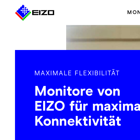
MON
MAXIMALE FLEXIBILITÄT
Monitore von
EIZO für maxima
Konnektivität