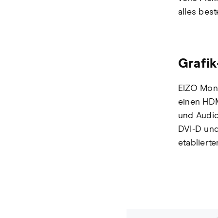
alles best
Grafik
EIZO Moni
einen HDM
und Audio
DVI-D und
etablierte