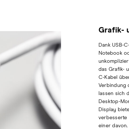
Grafik- 
Dank USB-C-
Notebook od
unkomplizier
das Grafik- 
C-Kabel über
Verbindung 
lassen sich d
Desktop-Mon
Display bietet
verbesserte E
einer davon.