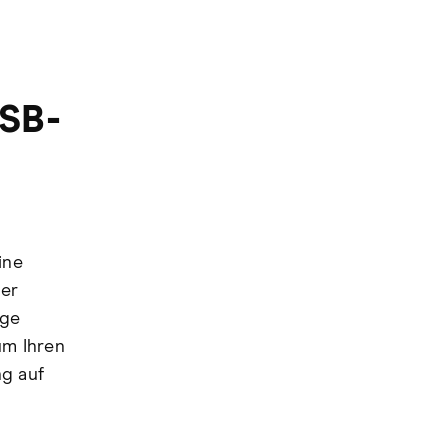
USB-
ine
mer
ige
um Ihren
ng auf