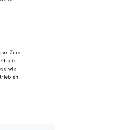
sse. Zum
Grafik-
sse wie
trieb an