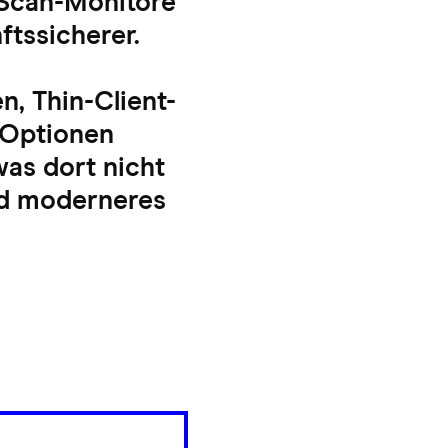
xScan-Monitore
ftssicherer.
, Thin-Client-
 Optionen
was dort nicht
und moderneres