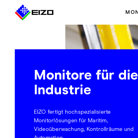
MON
Monitore für di
Industrie
EIZO fertigt hochspezialisierte
Monitorlösungen für Maritim,
Videoüberwachung, Kontrollräume und