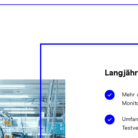
Langjähr
Mehr a
Monit
Umfan
Testv