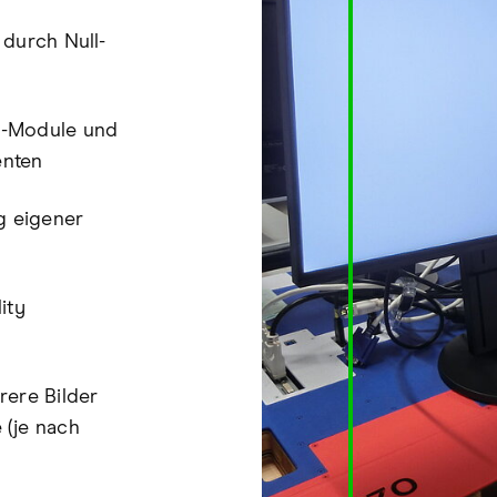
 durch Null-
D-Module und
enten
g eigener
ity
rere Bilder
 (je nach