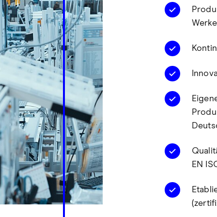
Produ
Werke
Konti
Innov
Eigen
Produk
Deuts
Qualit
EN IS
Etabl
(zerti