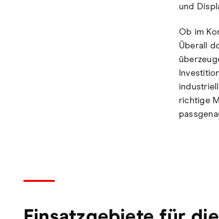
und Displ
Ob im Kon
Überall d
überzeuge
Investitio
industriel
richtige M
passgenau
Einsatzgebiete für die