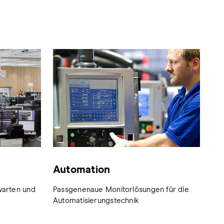
Automation
No
twarten und
Passgenenaue Monitorlösungen für die
Per
Automatisierungstechnik
ind