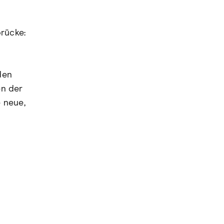
brücke:
den
en der
e neue,