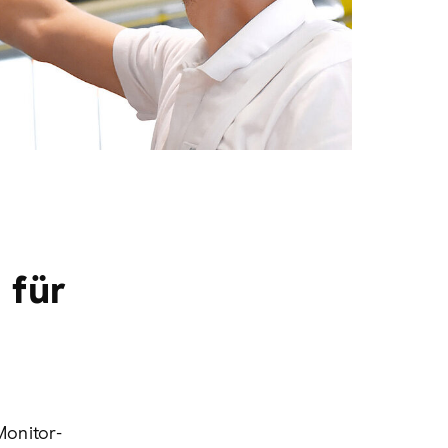
 für
onitor-