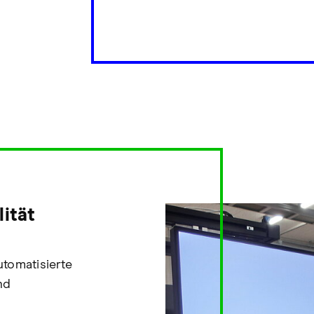
ität
utomatisierte
nd