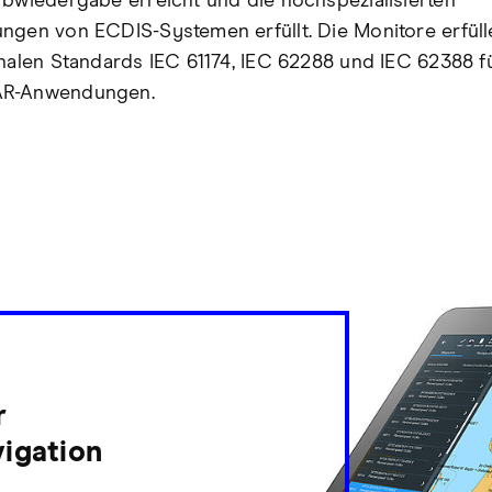
rbwiedergabe erreicht und die hochspezialisierten
ngen von ECDIS-Systemen erfüllt. Die Monitore erfüll
onalen Standards IEC 61174, IEC 62288 und IEC 62388 f
R-Anwendungen.
r
igation