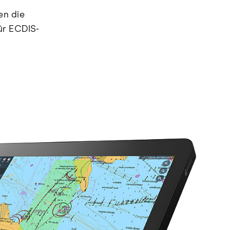
en die
ür ECDIS-