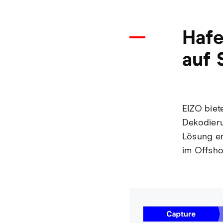
Haf
auf 
EIZO biet
Dekodieru
Lösung er
im Offsho