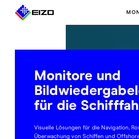
MON
Monitore und
Bildwiedergabe
für die Schifffah
Visuelle Lösungen für die Navigation, R
Überwachung von Schiffen und Offshore