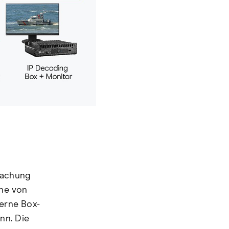
wachung
ihe von
terne Box-
nn. Die