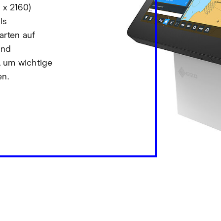
 x 2160)
ls
arten auf
und
, um wichtige
en.