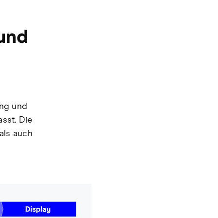
und
ung und
sst. Die
als auch