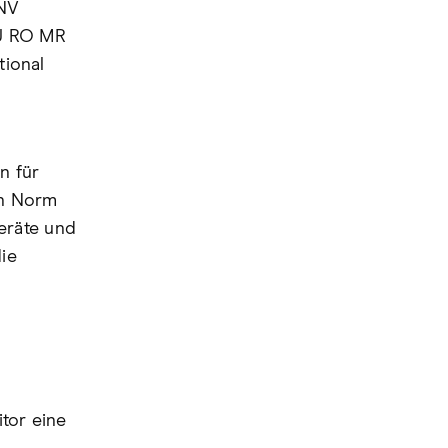
DNV
EU RO MR
tional
n für
en Norm
eräte und
die
tor eine