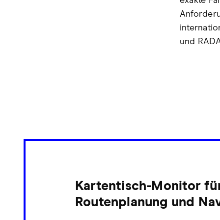
exakte Fa
Anforderu
internati
und RADA
Kartentisch-Monitor fü
Routenplanung und Nav