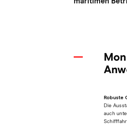
maritimen Betri
Moni
Anw
Robuste Q
Die Ausst
auch unte
Schifffah