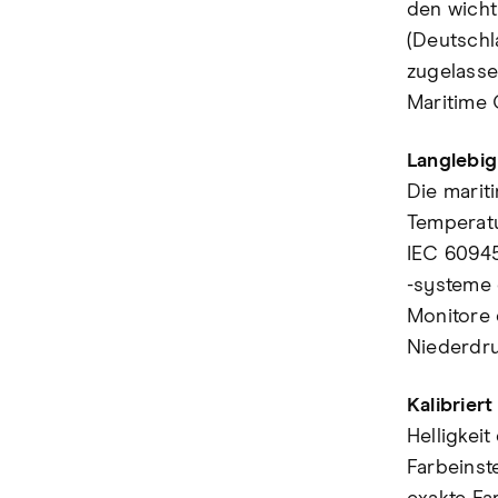
den wicht
(Deutschl
zugelassen
Maritime O
Langlebig
Die marit
Temperatu
IEC 60945
-systeme d
Monitore 
Niederdru
Kalibrier
Helligkei
Farbeinst