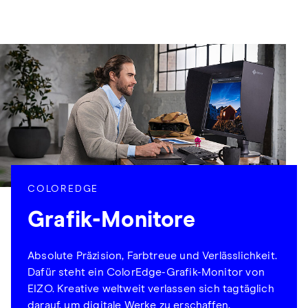
COLOREDGE
Grafik-Monitore
Absolute Präzision, Farbtreue und Verlässlichkeit.
Dafür steht ein ColorEdge-Grafik-Monitor von
EIZO. Kreative weltweit verlassen sich tagtäglich
darauf, um digitale Werke zu erschaffen,