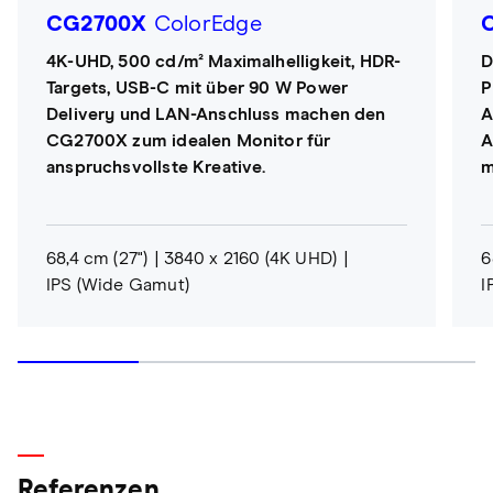
CG2700X
ColorEdge
4K-UHD, 500 cd/m² Maximalhelligkeit, HDR-
D
Targets, USB-C mit über 90 W Power
P
Delivery und LAN-Anschluss machen den
A
CG2700X zum idealen Monitor für
A
anspruchsvollste Kreative.
m
68,4 cm (27")
3840 x 2160 (4K UHD)
6
IPS (Wide Gamut)
I
Referenzen