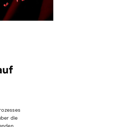
auf
prozesses
ber die
ßenden