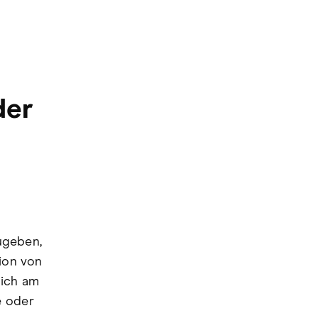
der
ugeben,
tion von
 ich am
e oder