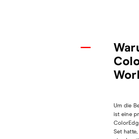
Waru
Colo
Wor
Um die B
ist eine 
ColorEdge
Set hatte