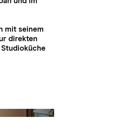
apan und im
n mit seinem
r direkten
 Studioküche