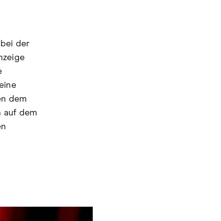
 bei der
nzeige
e
eine
hen dem
h auf dem
en