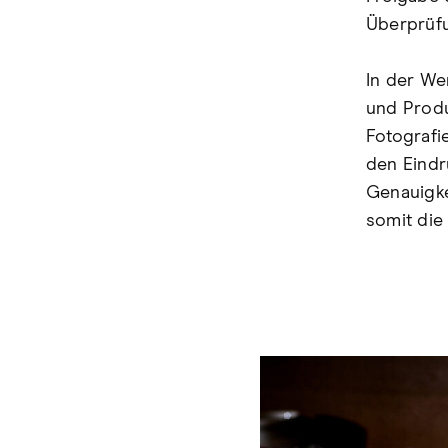
Überprüf
In der We
und Produ
Fotografi
den Eindr
Genauigke
somit die