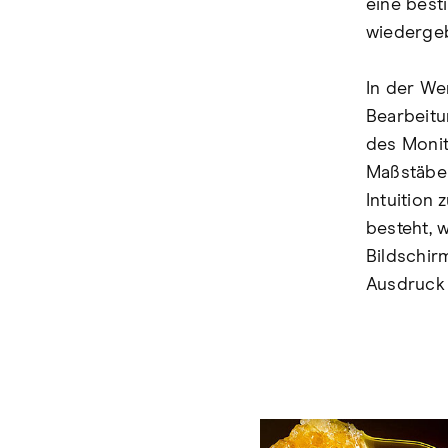
eine best
wiederge
In der We
Bearbeitu
des Monit
Maßstäbe 
Intuition
besteht, 
Bildschir
Ausdruck 