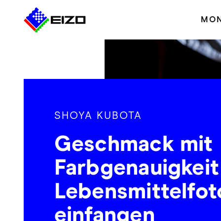
MON
SHOYA KUBOTA
Geschmack mit
Farbgenauigkeit
Lebensmittelfot
einfangen