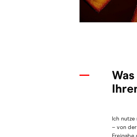
Was 
Ihre
Ich nutze
– von de
Freigabe 