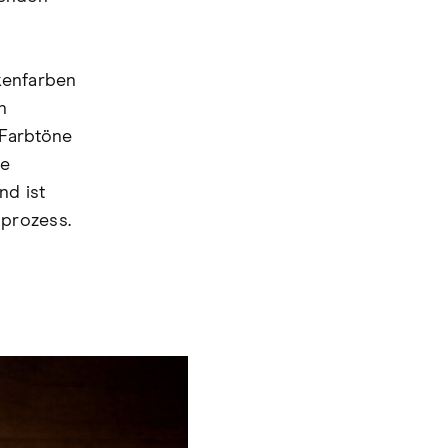
kenfarben
n
 Farbtöne
ie
nd ist
sprozess.