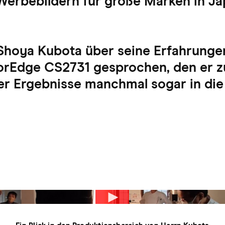
 Werbebildern für große Marken in J
Shoya Kubota über seine Erfahrunge
rEdge CS2731 gesprochen, den er zu
r Ergebnisse manchmal sogar in die