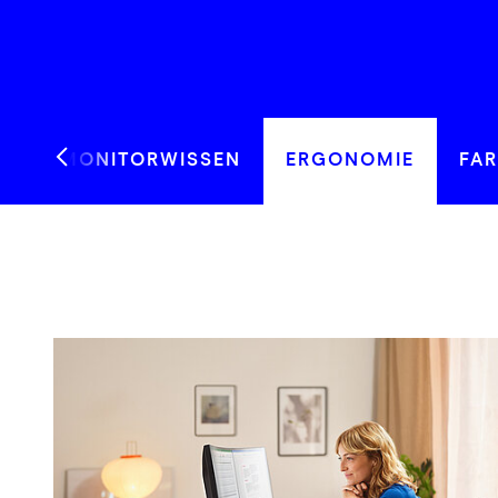
EINES MONITORWISSEN
ERGONOMIE
FA