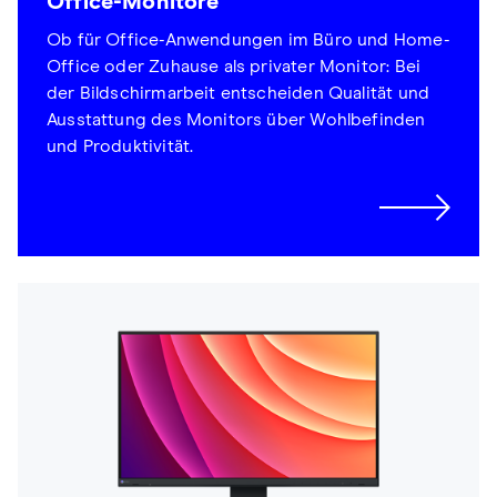
Office-Monitore
Ob für Office-Anwendungen im Büro und Home-
Office oder Zuhause als privater Monitor: Bei
der Bildschirmarbeit entscheiden Qualität und
Ausstattung des Monitors über Wohlbefinden
und Produktivität.