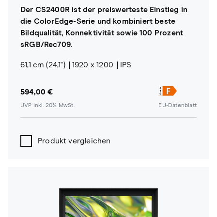
Der CS2400R ist der preiswerteste Einstieg in
die ColorEdge-Serie und kombiniert beste
Bildqualität, Konnektivität sowie 100 Prozent
sRGB/Rec709.
61,1 cm (24,1")
1920 x 1200
IPS
594,00 €
UVP inkl. 20% MwSt.
EU-Datenblatt
Produkt vergleichen