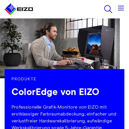
PRODUKTE
ColorEdge von EIZO
Professionelle Grafik-Monitore von EIZO mit
erstklassiger Farbraumabdeckung, einfacher und
verlustfreier Hardwarekalibrierung, aufwändige
Werkskalibrierung sowie 5-Jahre-Garantie.