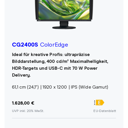
CG2400S
ColorEdge
Ideal für kreative Profis: ultrapräzise
Bilddarstellung, 400 cd/m² Maximalhelligkeit,
HDR-Targets und USB-C mit 70 W Power
Delivery.
61,1 cm (24,1")
1920 x 1200
IPS (Wide Gamut)
1.628,00 €
UVP inkl. 20% MwSt.
EU-Datenblatt