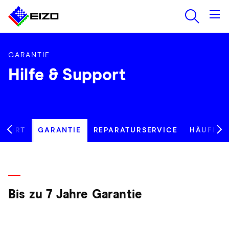
GARANTIE
Hilfe & Support
PPORT
GARANTIE
REPARATURSERVICE
HÄUFIGE
Bis zu 7 Jahre Garantie