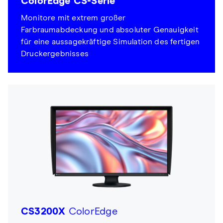
ColorEdge CS-Serie
Monitore mit extrem großer
Farbraumabdeckung und absoluter Genauigkeit
für eine aussagekräftige Simulation des fertigen
Druckergebnisses
CS3200X
ColorEdge