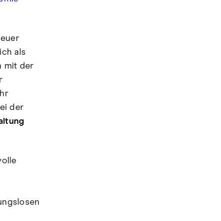
neuer
ich als
n mit der
r
hr
bei der
altung
volle
bungslosen