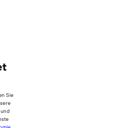
et
en Sie
nsere
e und
hste
omie