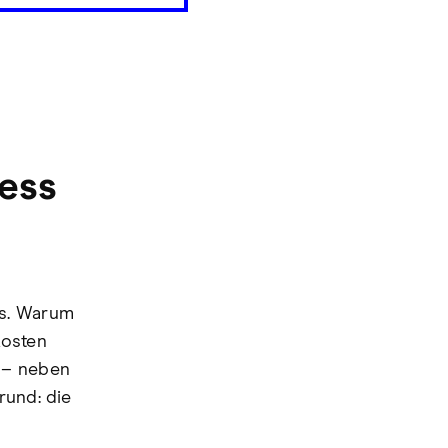
ess
ns. Warum
kosten
 – neben
rund: die