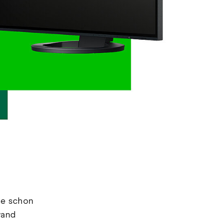
ie schon
wand