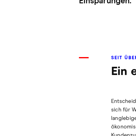
Einsparungen.
SEIT ÜB
Ein 
Entscheid
sich für 
langlebig
ökonomisc
Kundenzuf