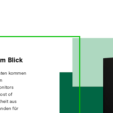
im Blick
sten kommen
en
onitors
ost of
heit aus
änden für