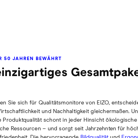
ER 50 JAHREN BEWÄHRT
einzigartiges Gesamtpak
en Sie sich für Qualitätsmonitore von EIZO, entscheid
Wirtschaftlichkeit und Nachhaltigkeit gleichermaßen. U
e Produktqualität schont in jeder Hinsicht ökologisch
he Ressourcen – und sorgt seit Jahrzehnten für höc
riedenheit. Die hervorragende
Bildqualität
und
Ergon