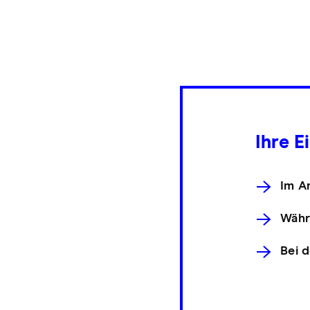
Ihre E
Im A
Währ
Bei d