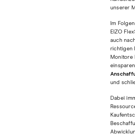
unserer M
Im Folgen
EIZO Flex
auch nach
richtigen
Monitore 
einsparen
Anschaff
und schli
Dabei imme
Ressource.
Kaufentsc
Beschaffu
Abwicklung