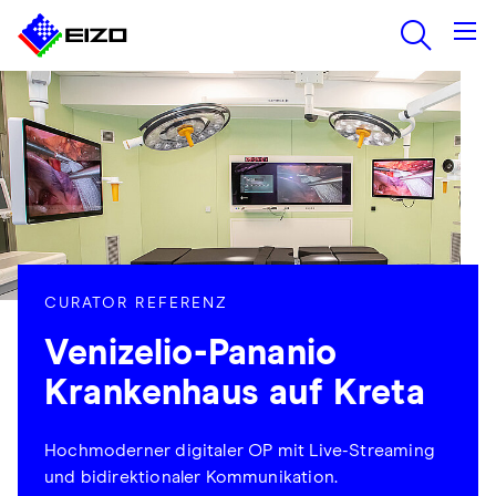
CURATOR REFERENZ
Venizelio-Pananio
Krankenhaus auf Kreta
Hochmoderner digitaler OP mit Live-Streaming
und bidirektionaler Kommunikation.