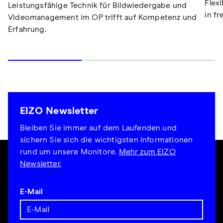
Flex
Leistungsfähige Technik für Bildwiedergabe und
in f
Videomanagement im OP trifft auf Kompetenz und
Erfahrung.
EIZO Newsletter
Bleiben Sie immer auf dem Laufenden und
sichern Sie sich die wichtigsten Informationen
rund um unsere Monitore.
Mehr zum EIZO
Newsletter.
E-Mail