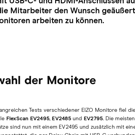
mit USB-C- und HDMI-Anschlüssen au
ie Mitarbeiter den Wunsch geäußert,
nitoren arbeiten zu können.
ahl der Monitore
ngreichen Tests verschiedener EIZO Monitore fiel di
lle
FlexScan EV2495
,
EV2485
und
EV2795
. Die meisten
ätze sind nun mit einem EV2495 und zusätzlich mit ei