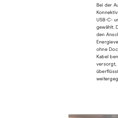
Bei der A
Konnektiv
USB-C- un
gewählt. 
den Ansch
Energieve
ohne Dock
Kabel ben
versorgt,
überflüss
weitergeg