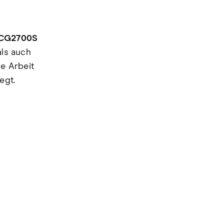
 CG2700S
als auch
ie Arbeit
egt.