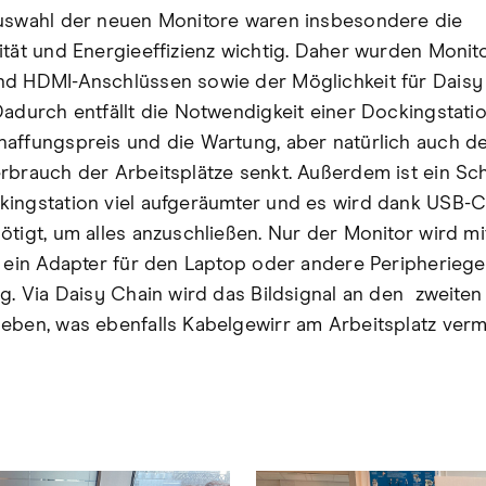
uswahl der neuen Monitore waren insbesondere die
ität und Energieeffizienz wichtig. Daher wurden Monit
d HDMI-Anschlüssen sowie der Möglichkeit für Daisy
Dadurch entfällt die Notwendigkeit einer Dockingstati
affungspreis und die Wartung, aber natürlich auch d
rbrauch der Arbeitsplätze senkt. Außerdem ist ein Sch
ingstation viel aufgeräumter und es wird dank USB-C
ötigt, um alles anzuschließen. Nur der Monitor wird m
 ein Adapter für den Laptop oder andere Peripherieger
ig. Via Daisy Chain wird das Bildsignal an den zweiten
eben, was ebenfalls Kabelgewirr am Arbeitsplatz verm