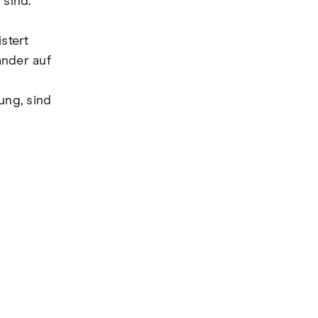
 sind.
stert
nder auf
ung, sind