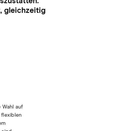
szustatten.
 gleichzeitig
e Wahl auf
 flexiblen
nem