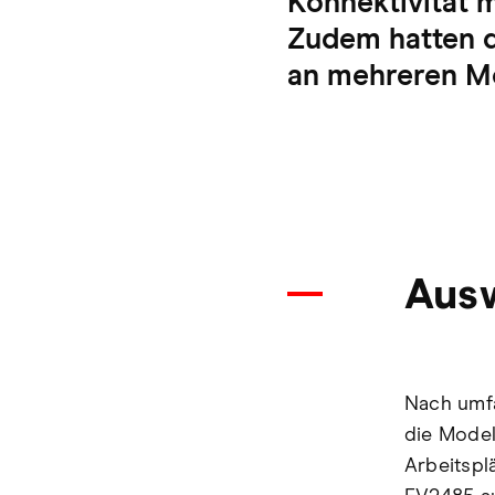
Konnektivität 
Zudem hatten d
an mehreren Mo
Ausw
Nach umfa
die Mode
Arbeitspl