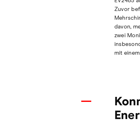
EV2485 au
Zuvor bef
Mehrschir
davon, me
zwei Moni
insbesond
mit einem
Konn
Ener