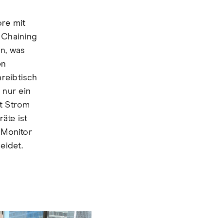
ore mit
 Chaining
on, was
en
reibtisch
 nur ein
it Strom
äte ist
 Monitor
eidet.