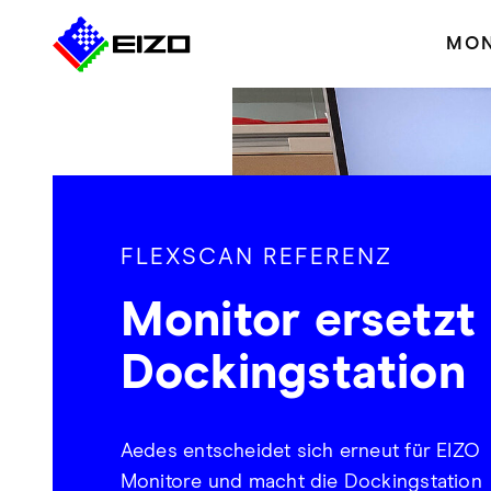
MON
FLEXSCAN REFERENZ
Monitor ersetzt
Dockingstation
Aedes entscheidet sich erneut für EIZO
Monitore und macht die Dockingstation