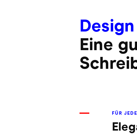
Design
Eine g
Schrei
FÜR JED
Eleg