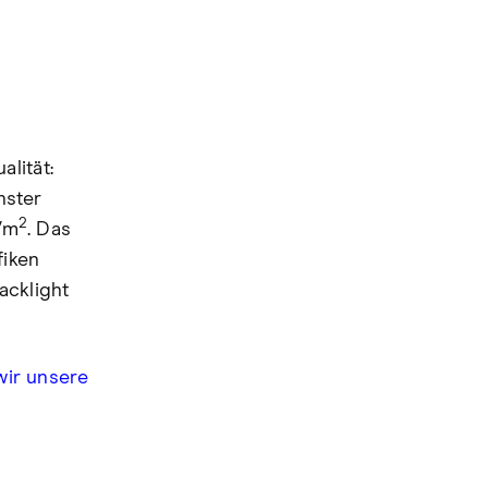
lität:
hster
2
d/m
. Das
fiken
acklight
wir unsere