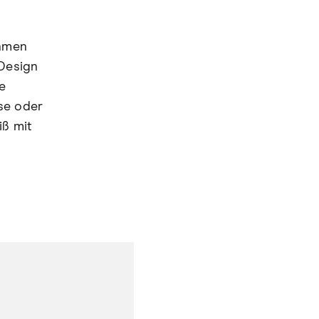
ehmen
 Design
e
use oder
iß mit