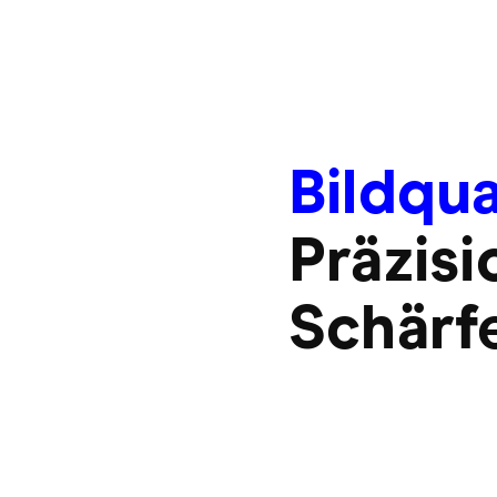
Bildqua
Präzisi
Schärf