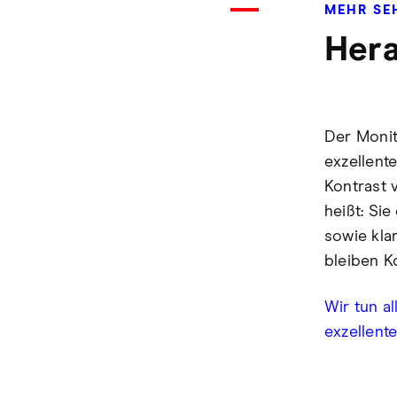
MEHR SE
Hera
Der Monit
exzellent
Kontrast v
heißt: Si
sowie kla
bleiben K
Wir tun al
exzellente