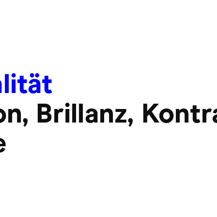
lität
on, Brillanz, Kont
e