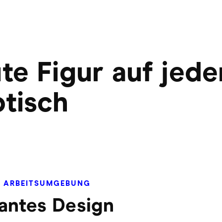
ute Figur auf jed
btisch
E ARBEITSUMGEBUNG
antes Design