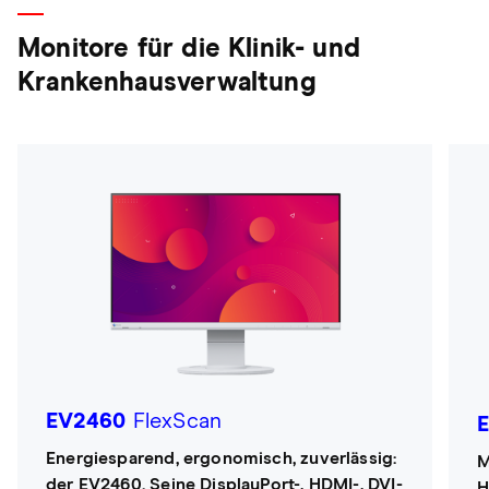
Monitore für die Klinik- und
Krankenhausverwaltung
EV2460
FlexScan
Energiesparend, ergonomisch, zuverlässig:
M
der EV2460. Seine DisplayPort-, HDMI-, DVI-
H