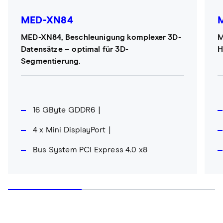
MED-XN84
MED-XN84, Beschleunigung komplexer 3D-
M
Datensätze – optimal für 3D-
H
Segmentierung.
16 GByte GDDR6
4 x Mini DisplayPort
Bus System PCI Express 4.0 x8