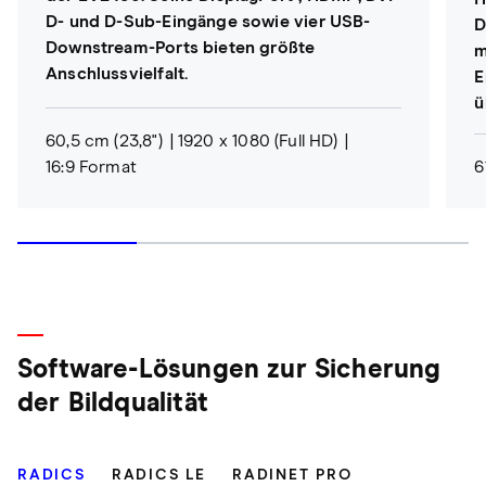
D- und D-Sub-Eingänge sowie vier USB-
D
Downstream-Ports bieten größte
m
Anschlussvielfalt.
E
ü
60,5 cm (23,8")
1920 x 1080 (Full HD)
16:9 Format
6
Software-Lösungen zur Sicherung
der Bildqualität
RADICS
RADICS LE
RADINET PRO