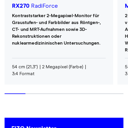
RX270
RadiForce
Kontraststarker 2-Megapixel-Monitor für
2
Graustufen- und Farbbilder aus Röntgen-,
v
CT- und MRT-Aufnahmen sowie 3D-
A
Rekonstruktionen oder
H
nuklearmedizininischen Untersuchungen.
W
R
54 cm (21,3")
2 Megapixel (Farbe)
5
3:4 Format
3