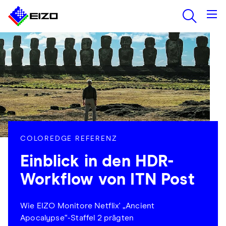
COLOREDGE REFERENZ
Einblick in den HDR-
Workflow von ITN Post
Wie EIZO Monitore Netflix' „Ancient
Apocalypse“-Staffel 2 prägten