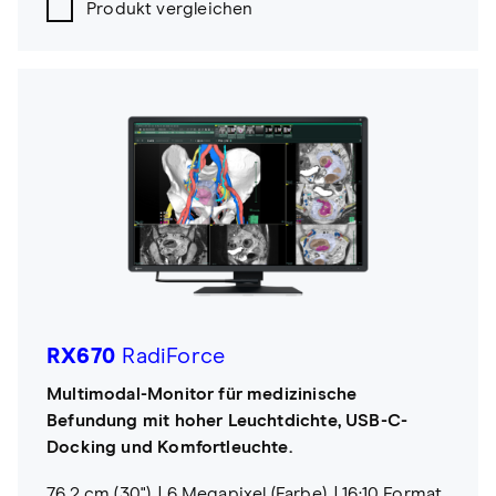
Produkt vergleichen
RX670
RadiForce
Multimodal-Monitor für medizinische
Befundung mit hoher Leuchtdichte, USB-C-
Docking und Komfortleuchte.
76,2 cm (30")
6 Megapixel (Farbe)
16:10 Format