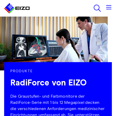
PRODUKTE
RadiForce von EIZO
Die Graustufen- und Farbmonitore der
RadiForce-Serie mit 1 bis 12 Megapixel decken
die verschiedenen Anforderungen medizinischer
Einrichtungen umfassend ab. Sie unterstützen