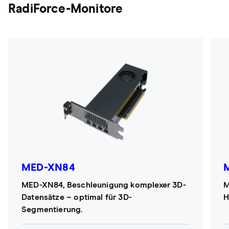
RadiForce-Monitore
MED-XN84
MED-XN84, Beschleunigung komplexer 3D-
M
Datensätze – optimal für 3D-
H
Segmentierung.