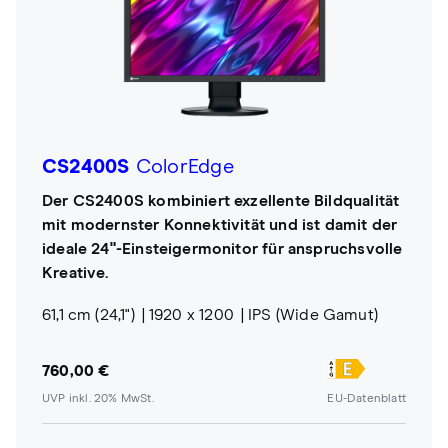
CS2400S
ColorEdge
Der CS2400S kombiniert exzellente Bildqualität
mit modernster Konnektivität und ist damit der
ideale 24"-Einsteigermonitor für anspruchsvolle
Kreative.
61,1 cm (24,1")
1920 x 1200
IPS (Wide Gamut)
760,00 €
UVP inkl. 20% MwSt.
EU-Datenblatt