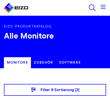
EIZO PRODUKTKATALOG
Alle Monitore
MONITORE
ZUBEHÖR
SOFTWARE
Filter & Sortierung [
2
]