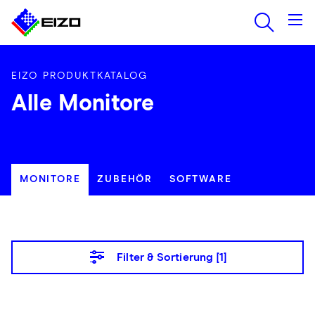
EIZO PRODUKTKATALOG
Alle Monitore
MONITORE
ZUBEHÖR
SOFTWARE
Filter & Sortierung [
1
]