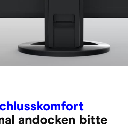
chlusskomfort
mal andocken bitte