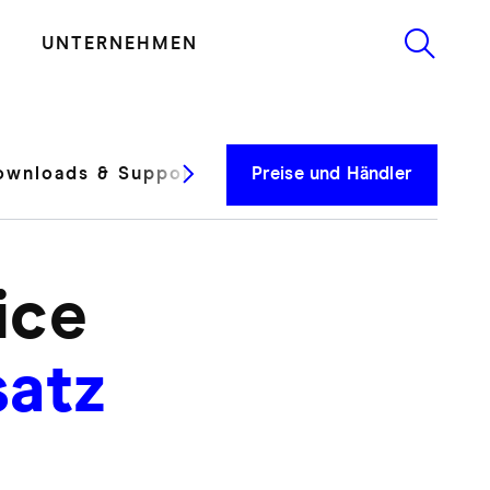
UNTERNEHMEN
ownloads & Support
Testberichte
Preise und Händler
ice
satz