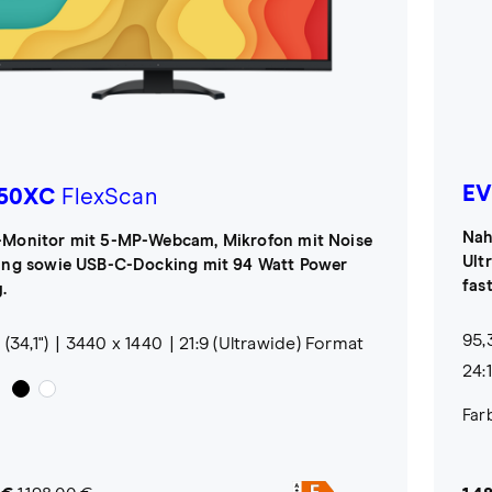
EV
50XC
FlexScan
Nah
Monitor mit 5-MP-Webcam, Mikrofon mit Noise
Ult
ing sowie USB-C-Docking mit 94 Watt Power
fas
.
95,
(34,1")
3440 x 1440
21:9 (Ultrawide) Format
24:
Far