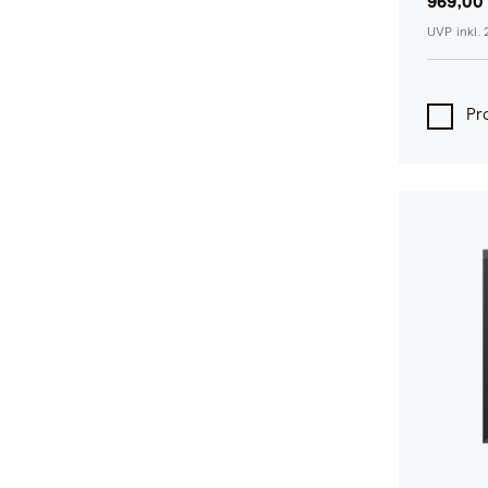
969,00
UVP inkl.
Pr