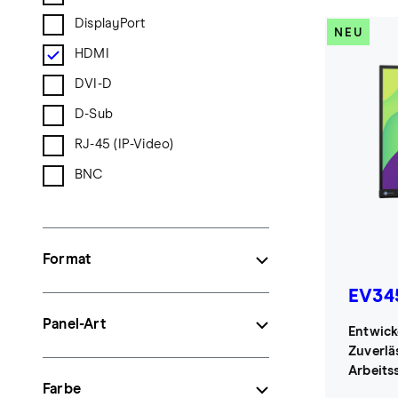
DisplayPort
NEU
HDMI
DVI-D
D-Sub
RJ-45 (IP-Video)
BNC
Format
EV34
Panel-Art
Entwick
Zuverläs
Arbeitss
Farbe