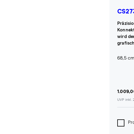
CS27
Präzisi
Konnekt
wird de
grafisc
68,5 cm
1.009,0
UVP inkl.
Pr