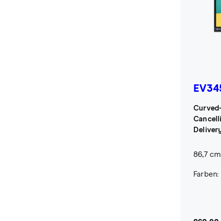
EV34
Curved-
Cancell
Delivery
86,7 cm 
Farben: