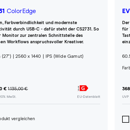
31
ColorEdge
EV
on, Farbverbindlichkeit und modernste
Der
ivität durch USB-C - dafür steht der CS2731. So
für
r Monitor zur zentralen Schnittstelle des
Tas
hen Workflows anspruchsvoller Kreativer.
ein
 (27")
2560 x 1440
IPS (Wide Gamut)
60.
Far
0 €
1.135,00 €
368
 20% MwSt.
EU-Datenblatt
UVP 
odukt vergleichen