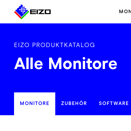
MON
EIZO PRODUKTKATALOG
Alle Monitore
MONITORE
ZUBEHÖR
SOFTWARE