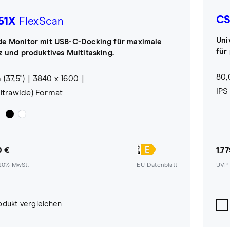
CS
51X
FlexScan
Uni
de Monitor mit USB-C-Docking für maximale
für
nz und produktives Multitasking.
80,
(37,5")
3840 x 1600
IPS
Ultrawide) Format
0 €
1.7
 20% MwSt.
EU-Datenblatt
UVP 
odukt vergleichen