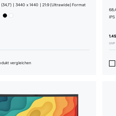
(34,1")
3440 x 1440
21:9 (Ultrawide) Format
68,
IPS
1.4
UVP 
odukt vergleichen