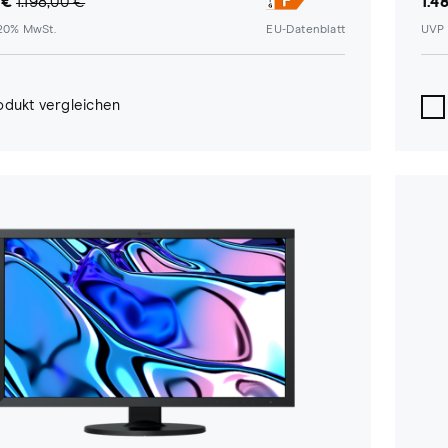
 €
1.198,00 €
1.4
 20% MwSt.
EU-Datenblatt
UVP 
odukt vergleichen