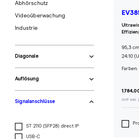
Abhörschutz
EV38
Videoüberwachung
Ultrawi
Industrie
Effizie
95,3 cm 
Diagonale
24:10 (
Farben:
Auflösung
1.784,0
UVP inkl.
Signalanschlüsse
Pr
ST 2110 (SFP28) direct IP
USB-C