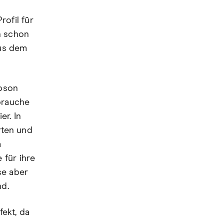
rofil für
h schon
aus dem
Epson
brauche
er. In
rten und
m
 für ihre
ise aber
nd.
fekt, da