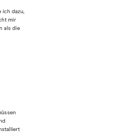
 ich dazu,
cht mir
n als die
müssen
und
stalliert