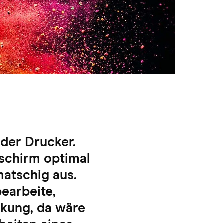
eder Drucker.
dschirm optimal
matschig aus.
earbeite,
rkung, da wäre