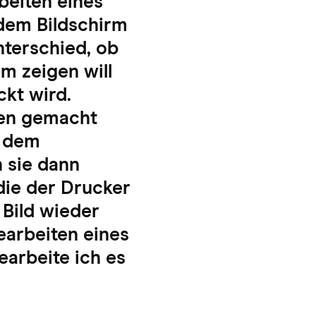
beiten eines
 dem Bildschirm
nterschied, ob
m zeigen will
kt wird.
ken gemacht
f dem
h sie dann
die der Drucker
 Bild wieder
earbeiten eines
earbeite ich es