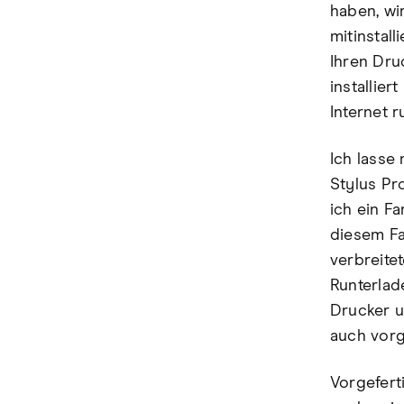
haben, wir
mitinstall
Ihren Dru
installie
Internet r
Ich lasse
Stylus Pr
ich ein F
diesem Fa
verbreite
Runterlade
Drucker un
auch vorge
Vorgeferti