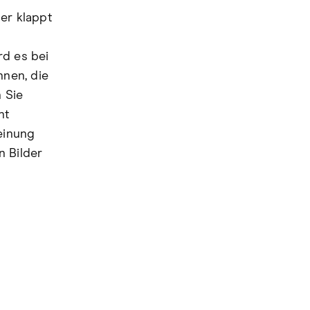
er klappt
rd es bei
nnen, die
 Sie
ht
einung
n Bilder