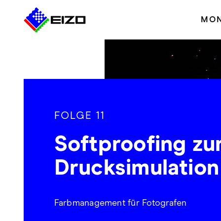
MON
FOLGE 11
Softproofing zu
Drucksimulation
Farbmanagement für Fotografen