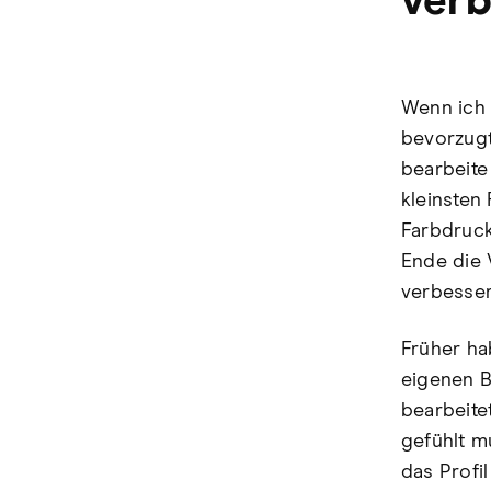
verb
Wenn ich 
bevorzugt
bearbeite
kleinsten
Farbdruck
Ende die 
verbessere
Früher ha
eigenen B
bearbeite
gefühlt m
das Profi