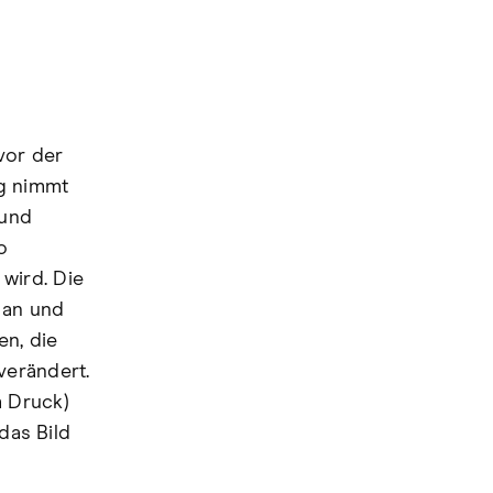
vor der
ng nimmt
 und
o
wird. Die
 an und
en, die
verändert.
m Druck)
das Bild