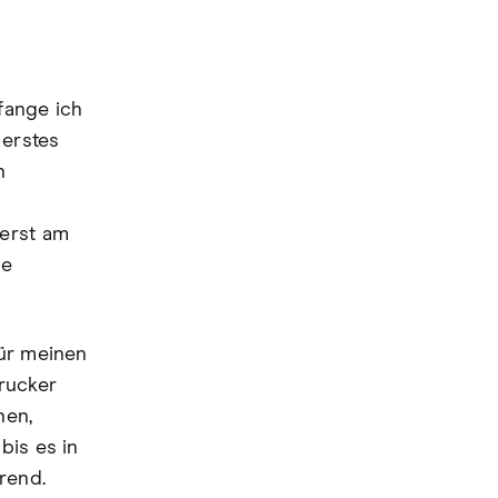
fange ich
 erstes
n
 erst am
se
für meinen
rucker
nen,
bis es in
rend.