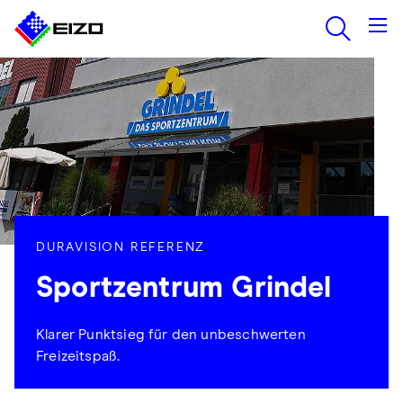
DURAVISION REFERENZ
Sportzentrum Grindel
Klarer Punktsieg für den unbeschwerten
Freizeitspaß.