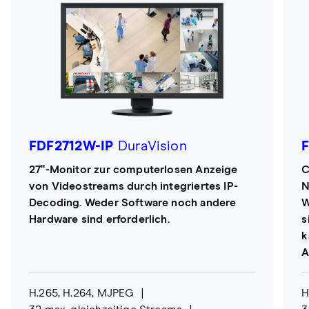
FDF2712W-IP
DuraVision
27"-Monitor zur computerlosen Anzeige
C
von Videostreams durch integriertes IP-
N
Decoding. Weder Software noch andere
W
Hardware sind erforderlich.
s
k
A
H.265, H.264, MJPEG
H