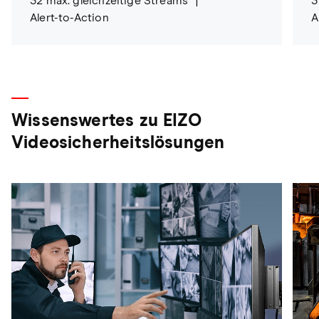
32 max. gleichzeitige Streams
3
Alert-to-Action
A
Wissenswertes zu EIZO
Videosicherheitslösungen