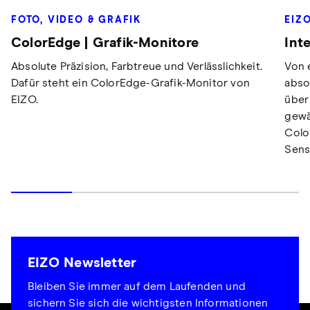
FOTO, VIDEO & GRAFIK
EIZ
ColorEdge | Grafik-Monitore
Int
Absolute Präzision, Farbtreue und Verlässlichkeit.
Von 
Dafür steht ein ColorEdge-Grafik-Monitor von
abso
EIZO.
über
gewä
Colo
Sens
EIZO Newsletter
Bleiben Sie immer auf dem Laufenden und
sichern Sie sich die wichtigsten Informationen