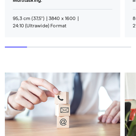
Multitasking.
i
95,3 cm (37,5")
3840 x 1600
8
24:10 (Ultrawide) Format
2