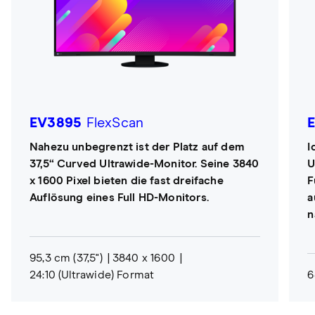
EV3895
FlexScan
Nahezu unbegrenzt ist der Platz auf dem
I
37,5“ Curved Ultrawide-Monitor. Seine 3840
U
x 1600 Pixel bieten die fast dreifache
F
Auflösung eines Full HD-Monitors.
a
n
95,3 cm (37,5")
3840 x 1600
24:10 (Ultrawide) Format
6