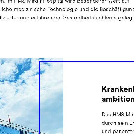
en. Im HMS Mirdif Hospital wird besonderer Wert auf
ttliche medizinische Technologie und die Beschäftigun
fizierter und erfahrender Gesundheitsfachleute gelegt
Kranken
ambition
Das HMS Mird
durch sein E
und patiente