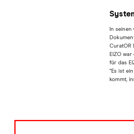
System
In seinen
Dokument
CuratOR 
EIZO war 
für das E
“Es ist ei
kommt, i