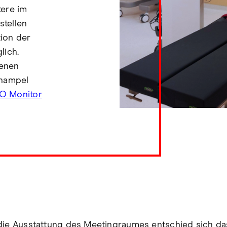
ere im
stellen
ion der
lich.
enen
enampel
ZO Monitor
die Ausstattung des Meetingraumes entschied sich d