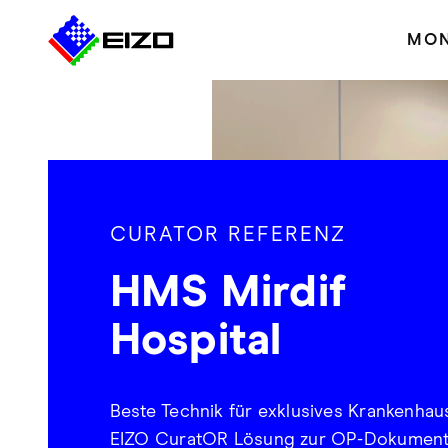
MON
CURATOR REFERENZ
HMS Mirdif
Hospital
Beste Technik für exklusives Krankenhau
EIZO CuratOR Lösung zur OP-Dokument