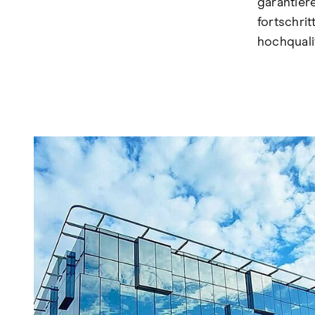
garantier
fortschri
hochquali