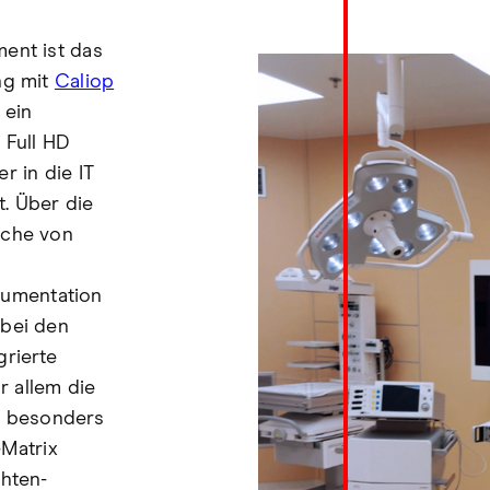
ent ist das
ng mit
Caliop
 ein
 Full HD
r in die IT
. Über die
äche von
umentation
abei den
grierte
 allem die
 besonders
-Matrix
hten-