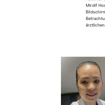
Mirdif Ho
Bildschir
Betrachtun
ärztliche