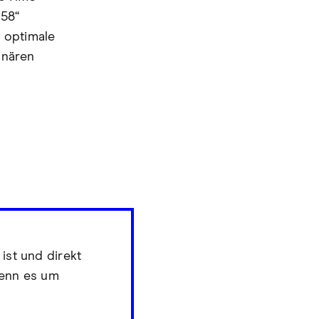
 58“
 optimale
inären
 ist und direkt
wenn es um