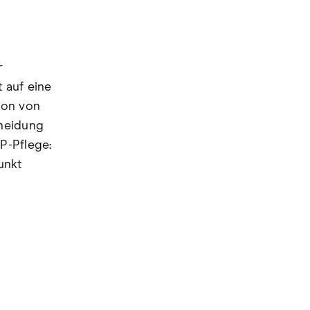
r
 auf eine
ion von
cheidung
P-Pflege:
unkt