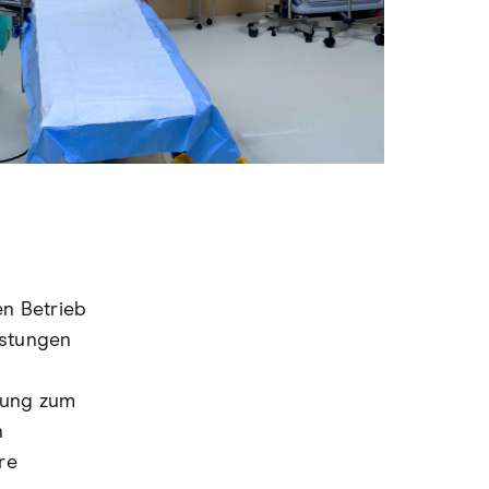
n Betrieb
istungen
gung zum
n
re