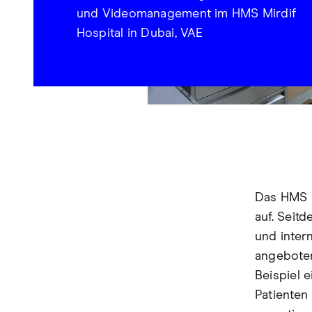
und Videomanagement im HMS Mirdif
Hospital in Dubai, VAE
Das HMS M
auf. Seit
und inter
angeboten
Beispiel 
Patienten