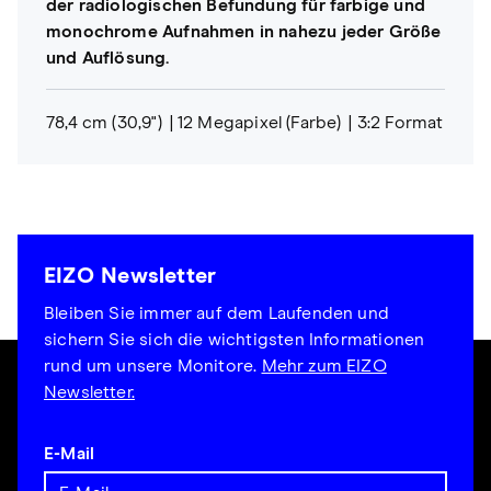
der radiologischen Befundung für farbige und
monochrome Aufnahmen in nahezu jeder Größe
und Auflösung.
78,4 cm (30,9")
12 Megapixel (Farbe)
3:2 Format
EIZO Newsletter
Bleiben Sie immer auf dem Laufenden und
sichern Sie sich die wichtigsten Informationen
rund um unsere Monitore.
Mehr zum EIZO
Newsletter.
E-Mail