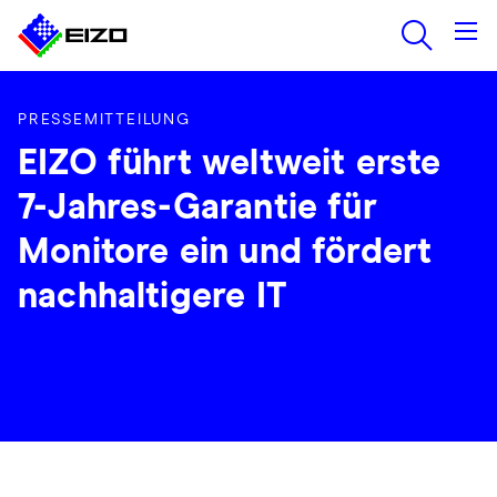
PRESSEMITTEILUNG
EIZO führt weltweit erste
7-Jahres-Garantie für
Monitore ein und fördert
nachhaltigere IT