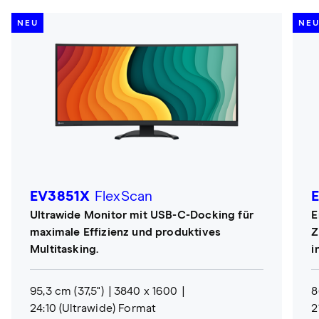
NEU
NE
EV3851X
FlexScan
Ultrawide Monitor mit USB-C-Docking für
E
maximale Effizienz und produktives
Z
Multitasking.
i
95,3 cm (37,5")
3840 x 1600
8
24:10 (Ultrawide) Format
2