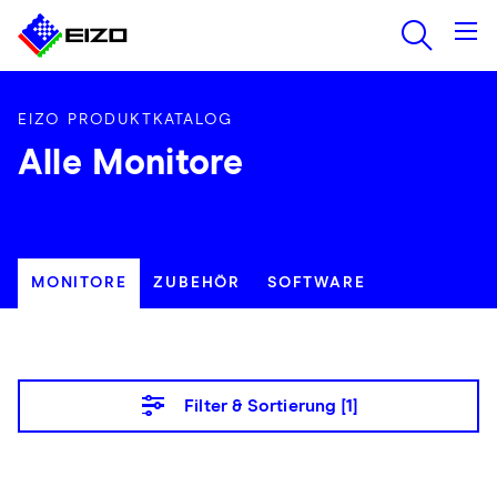
EIZO PRODUKTKATALOG
Alle Monitore
MONITORE
ZUBEHÖR
SOFTWARE
Filter & Sortierung [
1
]