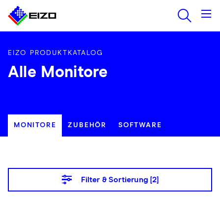
EIZO PRODUKTKATALOG
Alle Monitore
MONITORE
ZUBEHÖR
SOFTWARE
Filter & Sortierung [
2
]