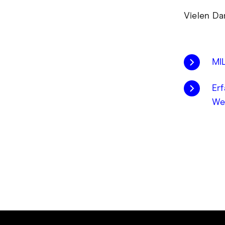
Vielen Da
MI
Er
We