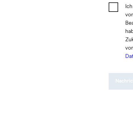
Ich
vo
Bea
hab
Zuk
vo
Da
Nachri