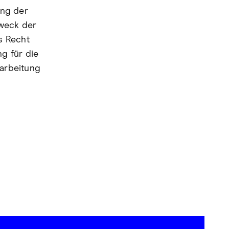
ung der
weck der
s Recht
g für die
rarbeitung