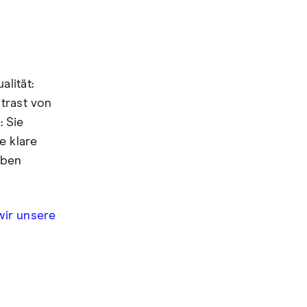
lität:
trast von
: Sie
e klare
iben
wir unsere