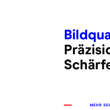
Bildqua
Präzisi
Schärf
MEHR SE