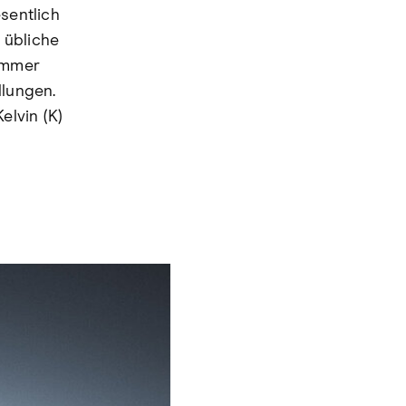
sentlich
 übliche
 immer
llungen.
elvin (K)