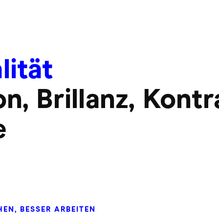
lität
on, Brillanz, Kont
e
HEN, BESSER ARBEITEN