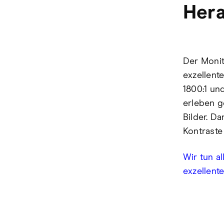
Hera
Der Monit
exzellent
1800:1 und
erleben g
Bilder. D
Kontraste
Wir tun al
exzellente