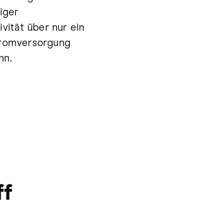
iger
ität über nur ein
Stromversorgung
nn.
ff