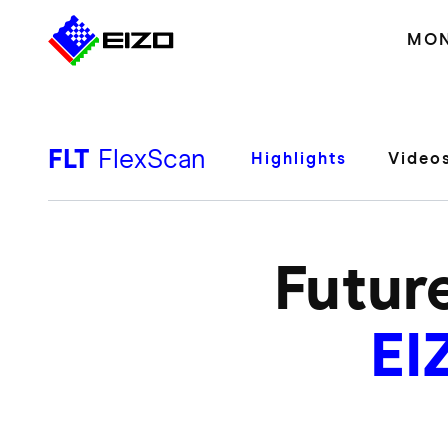
MON
FLT
FlexScan
Highlights
Video
Futur
EI