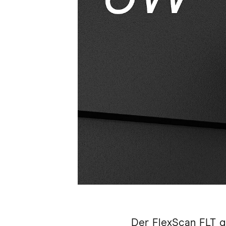
Der FlexScan FLT g