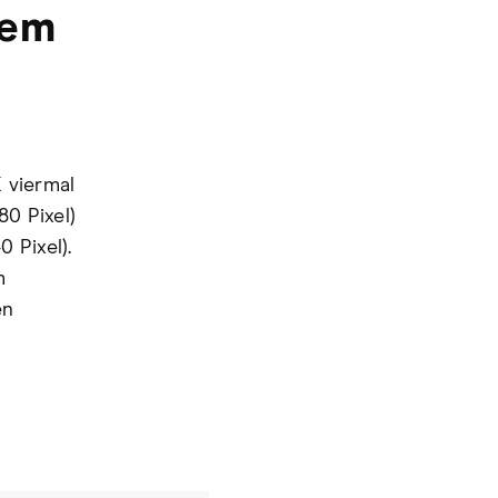
ßem
 viermal
80 Pixel)
 Pixel).
m
en