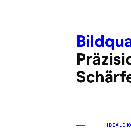
Bildqua
Präzisi
Schärf
IDEALE 