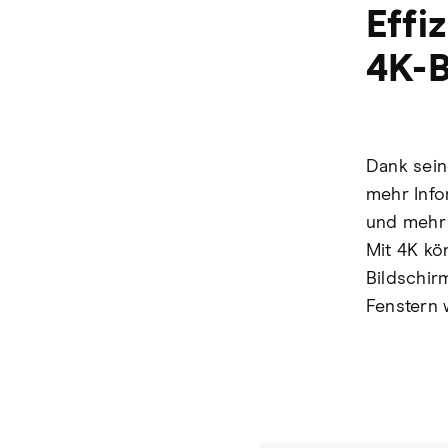
Effi
4K-B
Dank sein
mehr Infor
und mehr 
Mit 4K kö
Bildschir
Fenstern 