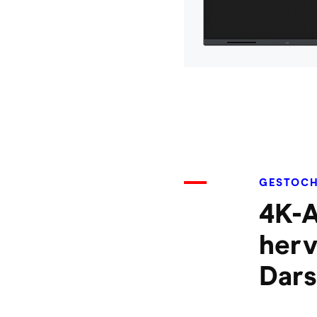
GESTOCH
4K-A
her
Dars