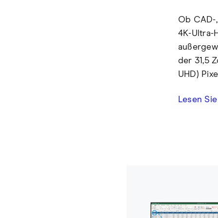
Ob CAD-,
4K-Ultra-
außergewö
der 31,5 
UHD) Pixel
Lesen Sie