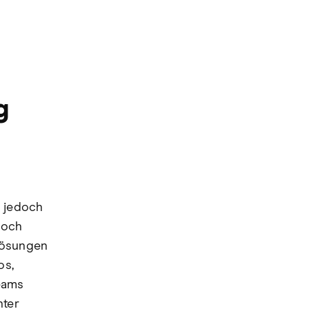
g
, jedoch
doch
Lösungen
os,
reams
nter