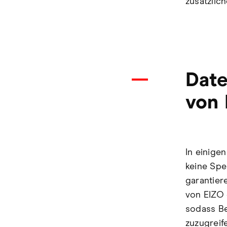
zusätzlic
Date
von 
In einige
keine Spe
garantier
von EIZO 
sodass Be
zuzugreif