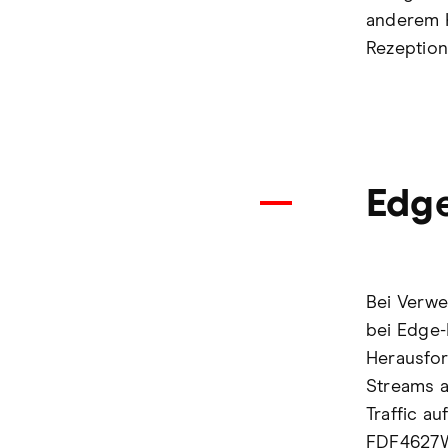
anderem K
Rezeptio
Edge
Bei Verwe
bei Edge-
Herausfor
Streams a
Traffic a
FDF4627W