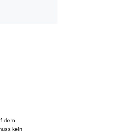
uf dem
muss kein