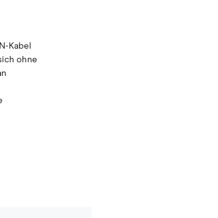
AN-Kabel
 sich ohne
an
e