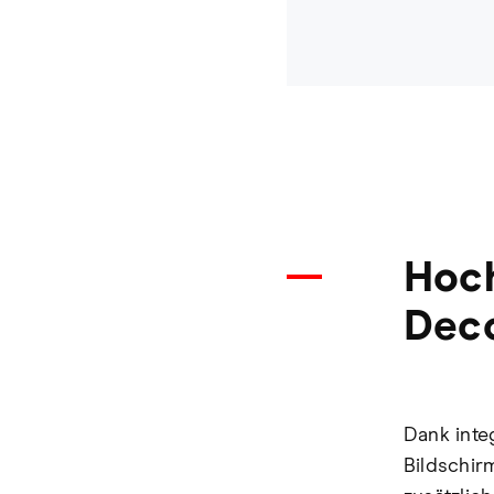
Hoch
Dec
Dank int
Bildschir