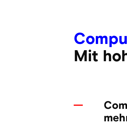
Comput
Mit ho
Comp
meh