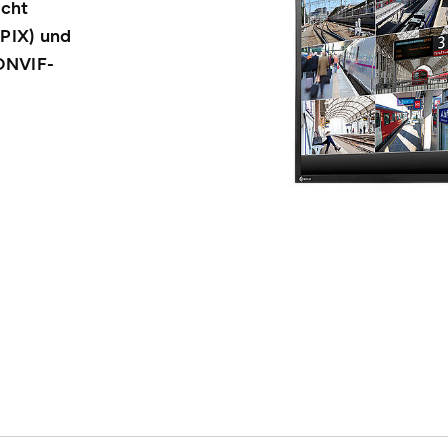
scht
APIX) und
ONVIF-