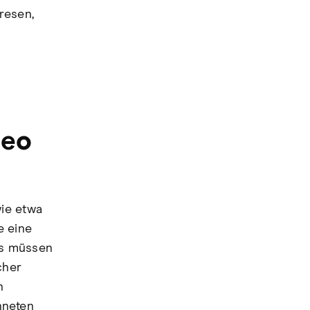
resen,
deo
wie etwa
e eine
es müssen
cher
n
hneten