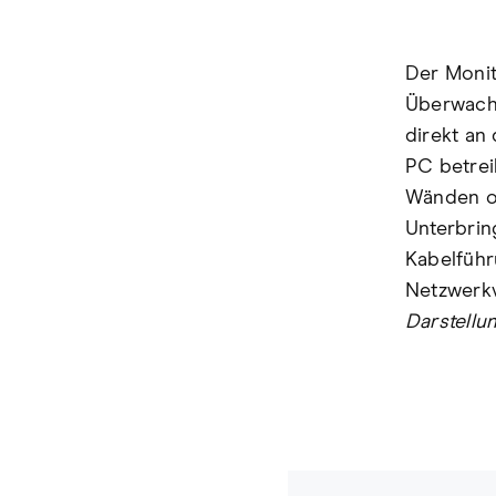
Der Monito
Überwachu
direkt an
PC betrei
Wänden od
Unterbrin
Kabelführ
Netzwerkv
Darstellu