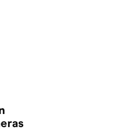
n
eras