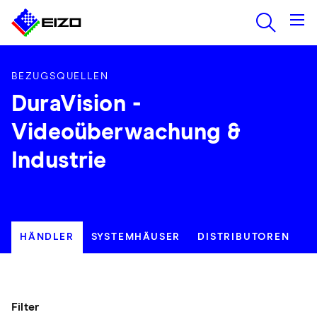
BEZUGSQUELLEN
DuraVision -
Videoüberwachung &
Industrie
HÄNDLER
SYSTEMHÄUSER
DISTRIBUTOREN
Filter