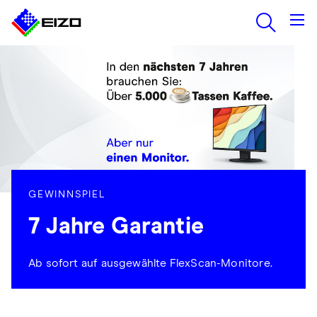
GEWINNSPIEL
7 Jahre Garantie
Ab sofort auf ausgewählte FlexScan-Monitore.